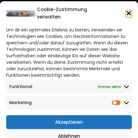
Cookie-Zustimmung
CITYLIFE!
verwalten
hildesheim@citylifemedien.de
Um dir ein optimales Erlebnis zu bieten, verwenden wir
Technologien wie Cookies, um Geräteinformationen zu
Bruchtorwall 12
speichern und/oder darauf zuzugreifen. Wenn du diesen
38100 Braunschweig
Technologien zustimmst, können wir Daten wie das
Telefon: 0531 387220 – 65
Surfverhalten oder eindeutige IDs auf dieser Website
verarbeiten. Wenn du deine Zustimmung nicht erteilst
oder zurückziehst, können bestimmte Merkmale und
DAS STADTMAGAZIN FÜR HILDESHEIM
Funktionen beeinträchtigt werden.
Funktional
Immer aktiv
Impressum
Datenschutzerklärung
Marketing
Cookie Richtlinie
Market
CITYLIFE! BEI FACEBOOK
Akzeptieren
Ablehnen