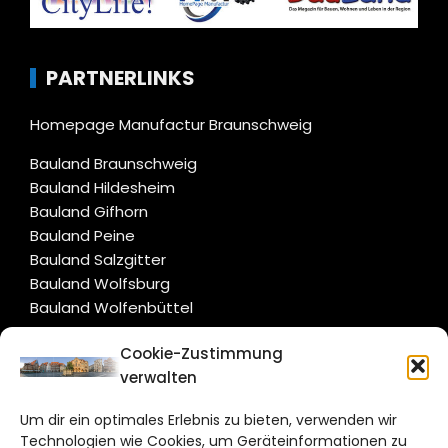
PARTNERLINKS
Homepage Manufactur Braunschweig
Bauland Braunschweig
Bauland Hildesheim
Bauland Gifhorn
Bauland Peine
Bauland Salzgitter
Bauland Wolfsburg
Bauland Wolfenbüttel
Cookie-Zustimmung
CITYLIFE!
verwalten
hildesheim@citylifemedien.de
Um dir ein optimales Erlebnis zu bieten, verwenden wir
Technologien wie Cookies, um Geräteinformationen zu