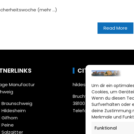
sicherheitswoche (mehr …)
Read More
TNERLINKS
CITYLIFE!
ge Manufactur
hildesheim@citylifemedien
Um dir ein optimales
chweig
Cookies, um Gerätei
Bruchtorwall 12
Wenn du diesen Tec
 Braunschweig
38100 Braunschweig
Surfverhalten oder 
 Hildesheim
Telefon: 0531 387220 – 65
deine Zustimmung ni
Merkmale und Funkt
 Gifhorn
 Peine
Funktional
 Salzgitter