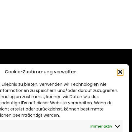
DAS STADTMAGAZIN
Cookie-Zustimmung verwalten
FÜR HILDESHEIM
.de
 Erlebnis zu bieten, verwenden wir Technologien wie
Impressum
nformationen zu speichern und/oder darauf zuzugreifen.
Datenschutzerklärung
hnologien zustimmst, können wir Daten wie das
eindeutige IDs auf dieser Website verarbeiten. Wenn du
Cookie Richtlinie
cht erteilst oder zurückziehst, können bestimmte
ionen beeinträchtigt werden.
CITYLIFE! BEI FACEBOOK
Immer aktiv