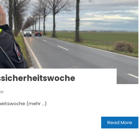
ssicherheitswoche
en
rheitswoche (mehr …)
Read More