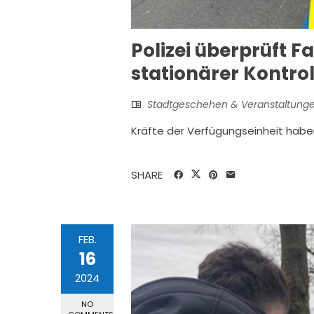
Polizei überprüft 
stationärer Kontro
Stadtgeschehen & Veranstaltung
Kräfte der Verfügungseinheit habe
SHARE
FEB.
16
2024
NO