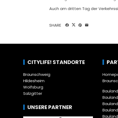
Auch am dritten Tag der Verkehrs
SHARE
CITYLIFE! STANDORTE
PAR
Braunschweig
Homepa
Hildesheim
Brauns
Wolfsburg
Bauland
Salzgitter
Bauland
Bauland
UNSERE PARTNER
Bauland
Bauland