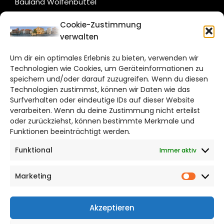
Bauland Wolfenbüttel
Cookie-Zustimmung
CITYLIFE!
verwalten
hildesheim@citylifemedien.de
Um dir ein optimales Erlebnis zu bieten, verwenden wir
Technologien wie Cookies, um Geräteinformationen zu
Bruchtorwall 12
speichern und/oder darauf zuzugreifen. Wenn du diesen
38100 Braunschweig
Technologien zustimmst, können wir Daten wie das
Telefon: 0531 387220 – 65
Surfverhalten oder eindeutige IDs auf dieser Website
verarbeiten. Wenn du deine Zustimmung nicht erteilst
oder zurückziehst, können bestimmte Merkmale und
DAS STADTMAGAZIN FÜR HILDESHEIM
Funktionen beeinträchtigt werden.
Funktional
Immer aktiv
Impressum
Datenschutzerklärung
Marketing
Cookie Richtlinie
Market
CITYLIFE! BEI FACEBOOK
Akzeptieren