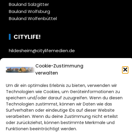
Bauland Salzgitter
Bauland Wolfsburg
Bauland Wolfenbüttel
CITYLIFE!
hildesheim@citylifemedien.de
Bruchtorwall 12
Cookie-Zustimmung
38100 Braunschweig
verwalten
Telefon: 0531 387220 – 65
Um dir ein optimales Erlebnis zu bieten, verwenden wir
Technologien wie Cookies, um Geräteinformationen zu
DAS STADTMAGAZIN FÜR HILDESHEIM
speichern und/oder darauf zuzugreifen. Wenn du diesen
Technologien zustimmst, können wir Daten wie das
Impressum
Surfverhalten oder eindeutige IDs auf dieser Website
Datenschutzerklärung
verarbeiten. Wenn du deine Zustimmung nicht erteilst
Cookie Richtlinie
oder zurückziehst, können bestimmte Merkmale und
Funktionen beeinträchtigt werden.