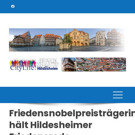
Skip
to
content
Friedensnobelpreisträgeri
hält Hildesheimer