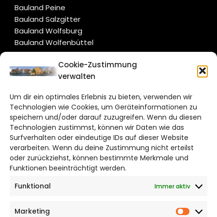
Bauland Peine
Bauland Salzgitter
Bauland Wolfsburg
Bauland Wolfenbüttel
Cookie-Zustimmung
CITYLIFE!
verwalten
hildesheim@citylifemedien.de
Um dir ein optimales Erlebnis zu bieten, verwenden wir
Technologien wie Cookies, um Geräteinformationen zu
Bruchtorwall 12
speichern und/oder darauf zuzugreifen. Wenn du diesen
38100 Braunschweig
Technologien zustimmst, können wir Daten wie das
Telefon: 0531 387220 – 65
Surfverhalten oder eindeutige IDs auf dieser Website
verarbeiten. Wenn du deine Zustimmung nicht erteilst
oder zurückziehst, können bestimmte Merkmale und
DAS STADTMAGAZIN FÜR HILDESHEIM
Funktionen beeinträchtigt werden.
Funktional
Immer aktiv
Impressum
Datenschutzerklärung
Marketing
Cookie Richtlinie
Market