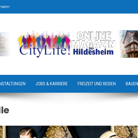
sheim
NSTALTUNGEN
JOBS & KARRIERE
FREIZEIT UND REISEN
BAUEN
le