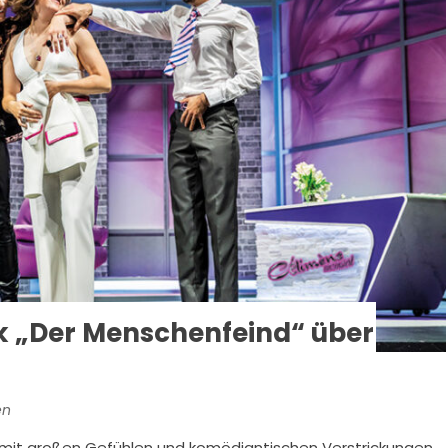
k „Der Menschenfeind“ über
en
dt mit großen Gefühlen und komödiantischen Verstrickungen