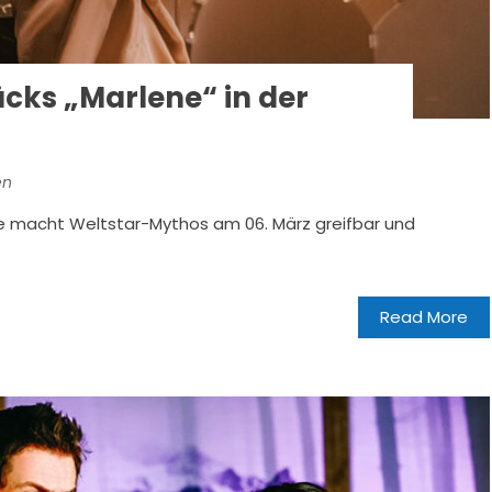
cks „Marlene“ in der
en
e macht Weltstar-Mythos am 06. März greifbar und
Read More