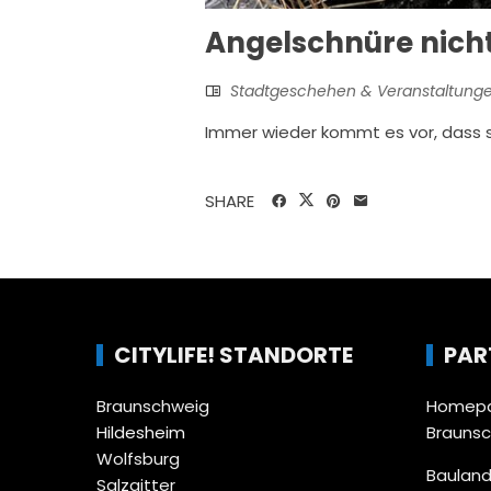
Angelschnüre nicht
Stadtgeschehen & Veranstaltung
Immer wieder kommt es vor, dass 
SHARE
CITYLIFE! STANDORTE
PAR
Braunschweig
Homepa
Hildesheim
Brauns
Wolfsburg
Bauland
Salzgitter