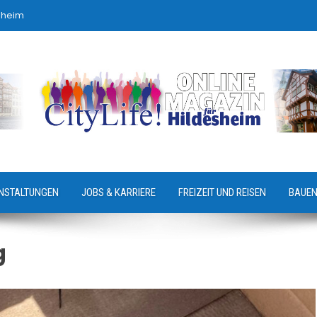
sheim
NSTALTUNGEN
JOBS & KARRIERE
FREIZEIT UND REISEN
BAUEN
g