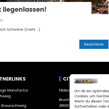
 liegenlassen!
en
sich Schwäne (mehr …)
Read More
TNERLINKS
CITYLIFE!
ge Manufactur
hildesheim@citylifemedien
Um dir ein optimales
chweig
Cookies, um Gerätei
Bruchtorwall 12
Wenn du diesen Tec
 Braunschweig
38100 Braunschweig
Surfverhalten oder 