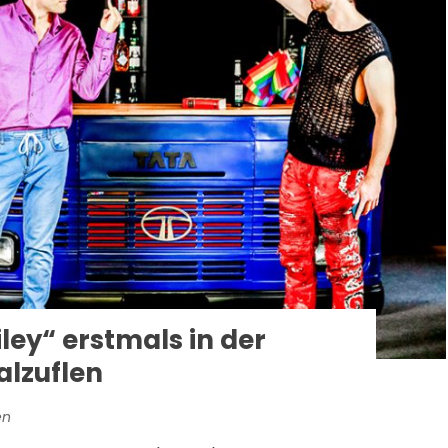
ey“ erstmals in der
alzuflen
en