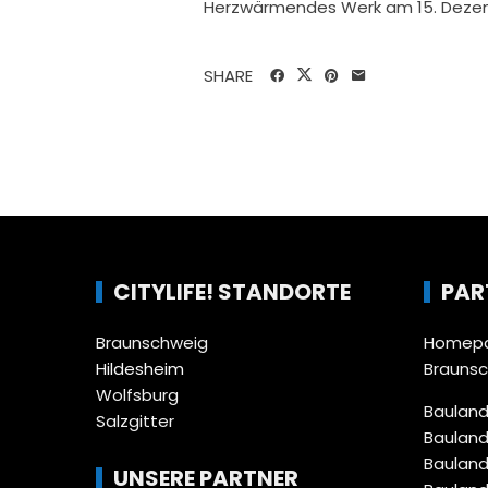
Herzwärmendes Werk am 15. Dezemb
SHARE
CITYLIFE! STANDORTE
PAR
Braunschweig
Homepa
Hildesheim
Brauns
Wolfsburg
Bauland
Salzgitter
Bauland
Bauland
UNSERE PARTNER