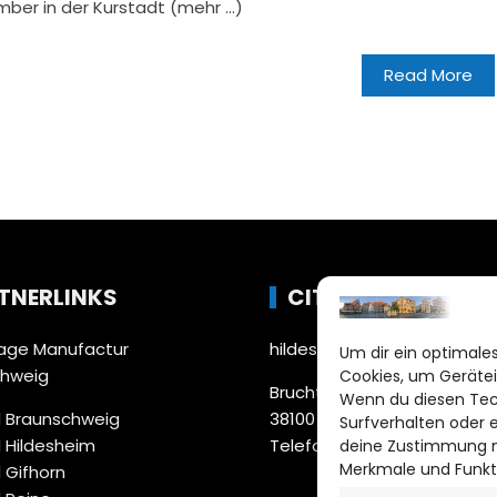
er in der Kurstadt (mehr …)
Read More
TNERLINKS
CITYLIFE!
ge Manufactur
hildesheim@citylifemedien
Um dir ein optimales
chweig
Cookies, um Gerätei
Bruchtorwall 12
Wenn du diesen Tec
 Braunschweig
38100 Braunschweig
Surfverhalten oder 
 Hildesheim
Telefon: 0531 387220 – 65
deine Zustimmung ni
Merkmale und Funkt
 Gifhorn