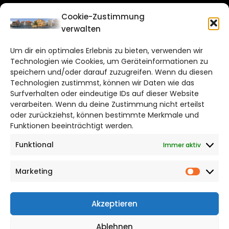
Cookie-Zustimmung
CITYLIFE!
verwalten
hildesheim@citylifemedien.de
Um dir ein optimales Erlebnis zu bieten, verwenden wir
Technologien wie Cookies, um Geräteinformationen zu
Bruchtorwall 12
speichern und/oder darauf zuzugreifen. Wenn du diesen
38100 Braunschweig
Technologien zustimmst, können wir Daten wie das
Telefon: 0531 387220 – 65
Surfverhalten oder eindeutige IDs auf dieser Website
verarbeiten. Wenn du deine Zustimmung nicht erteilst
oder zurückziehst, können bestimmte Merkmale und
DAS STADTMAGAZIN FÜR HILDESHEIM
Funktionen beeinträchtigt werden.
Funktional
Immer aktiv
Impressum
Datenschutzerklärung
Marketing
Cookie Richtlinie
Market
CITYLIFE! BEI FACEBOOK
Akzeptieren
Ablehnen