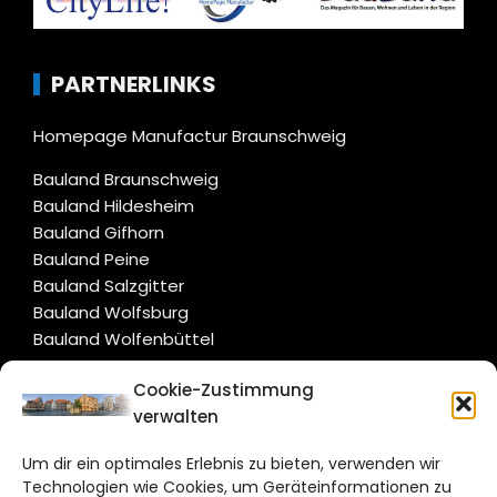
PARTNERLINKS
Homepage Manufactur Braunschweig
Bauland Braunschweig
Bauland Hildesheim
Bauland Gifhorn
Bauland Peine
Bauland Salzgitter
Bauland Wolfsburg
Bauland Wolfenbüttel
Cookie-Zustimmung
CITYLIFE!
verwalten
hildesheim@citylifemedien.de
Um dir ein optimales Erlebnis zu bieten, verwenden wir
Technologien wie Cookies, um Geräteinformationen zu