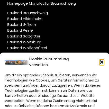
Homepage Manufactur Braunschweig
Bauland Braunschweig
Bauland Hildesheim
Bauland Gifhorn
Bauland Peine
Bauland Salzgitter
Bauland Wolfsburg
Bauland Wolfenbüttel
Cookie-Zustimmung
CITYLIFE!
verwalten
hildesheim@citylifemedien.de
Um dir ein optimales Erlebnis zu bieten, verwenden wir
Technologien wie Cookies, um Geräteinformationen zu
Bruchtorwall 12
speichern und/oder darauf zuzugreifen. Wenn du diesen
38100 Braunschweig
Technologien zustimmst, können wir Daten wie das
Telefon: 0531 387220 – 65
Surfverhalten oder eindeutige IDs auf dieser Website
verarbeiten. Wenn du deine Zustimmung nicht erteilst
oder zurückziehst, können bestimmte Merkmale und