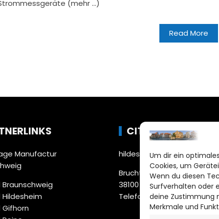
, Strommessgeräte (mehr …)
Read More
TNERLINKS
CITYLIFE!
ge Manufactur
hildesheim@citylifemedien
Um dir ein optimales
chweig
Cookies, um Gerätei
Bruchtorwall 12
Wenn du diesen Tec
 Braunschweig
38100 Braunschweig
Surfverhalten oder 
 Hildesheim
Telefon: 0531 387220 – 65
deine Zustimmung ni
Merkmale und Funkt
 Gifhorn