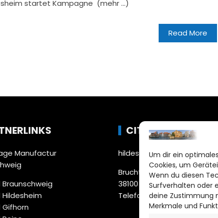
desheim startet Kampagne (mehr …)
Read More
TNERLINKS
CITYLIFE!
ge Manufactur
hildesheim@citylifemedien
Um dir ein optimales
chweig
Cookies, um Gerätei
Bruchtorwall 12
Wenn du diesen Tec
 Braunschweig
38100 Braunschweig
Surfverhalten oder 
 Hildesheim
Telefon: 0531 387220 – 65
deine Zustimmung ni
Merkmale und Funkt
 Gifhorn