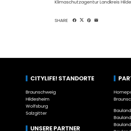
Klimaschutzagentur Landkreis Hil
SHARE
CITYLIFE! STANDORTE
PAR
Braunschweig
Homepa
Hildesheim
Brauns
Wolfsburg
Bauland
Salzgitter
Bauland
Bauland
UNSERE PARTNER