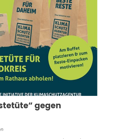
estetüte“ gegen
en