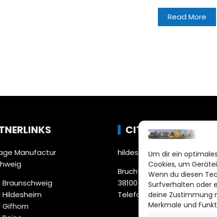
Read More
TNERLINKS
CITYLIFE!
ge Manufactur
hildesheim@citylifemedien
Um dir ein optimales
chweig
Cookies, um Gerätei
Bruchtorwall 12
Wenn du diesen Tec
 Braunschweig
38100 Braunschweig
Surfverhalten oder 
 Hildesheim
Telefon: 0531 387220 – 65
deine Zustimmung ni
Merkmale und Funkt
 Gifhorn