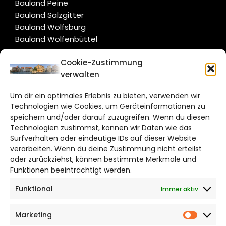
Bauland Peine
Bauland Salzgitter
Bauland Wolfsburg
Bauland Wolfenbüttel
Cookie-Zustimmung
CITYLIFE!
verwalten
hildesheim@citylifemedien.de
Um dir ein optimales Erlebnis zu bieten, verwenden wir
Technologien wie Cookies, um Geräteinformationen zu
Bruchtorwall 12
speichern und/oder darauf zuzugreifen. Wenn du diesen
38100 Braunschweig
Technologien zustimmst, können wir Daten wie das
Telefon: 0531 387220 – 65
Surfverhalten oder eindeutige IDs auf dieser Website
verarbeiten. Wenn du deine Zustimmung nicht erteilst
oder zurückziehst, können bestimmte Merkmale und
DAS STADTMAGAZIN FÜR HILDESHEIM
Funktionen beeinträchtigt werden.
Funktional
Immer aktiv
Impressum
Datenschutzerklärung
Marketing
Cookie Richtlinie
Market