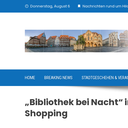
Skip
Donnerstag, August 6
Nachrichten rund um Hi
to
content
HOME
BREAKING NEWS
STADTGESCHEHEN & VERA
„Bibliothek bei Nacht“
Shopping