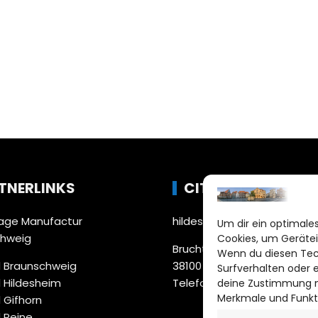
TNERLINKS
CITYLIFE!
ge Manufactur
hildesheim@citylifemedien
Um dir ein optimales
chweig
Cookies, um Gerätei
Bruchtorwall 12
Wenn du diesen Tec
 Braunschweig
38100 Braunschweig
Surfverhalten oder 
 Hildesheim
Telefon: 0531 387220 – 65
deine Zustimmung ni
Merkmale und Funkt
 Gifhorn
 Peine