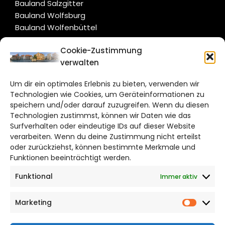
Bauland Salzgitter
Bauland Wolfsburg
Bauland Wolfenbüttel
Cookie-Zustimmung
CITYLIFE!
verwalten
hildesheim@citylifemedien.de
Um dir ein optimales Erlebnis zu bieten, verwenden wir
Technologien wie Cookies, um Geräteinformationen zu
Bruchtorwall 12
speichern und/oder darauf zuzugreifen. Wenn du diesen
38100 Braunschweig
Technologien zustimmst, können wir Daten wie das
Telefon: 0531 387220 – 65
Surfverhalten oder eindeutige IDs auf dieser Website
verarbeiten. Wenn du deine Zustimmung nicht erteilst
oder zurückziehst, können bestimmte Merkmale und
DAS STADTMAGAZIN FÜR HILDESHEIM
Funktionen beeinträchtigt werden.
Funktional
Immer aktiv
Impressum
Datenschutzerklärung
Marketing
Cookie Richtlinie
Market