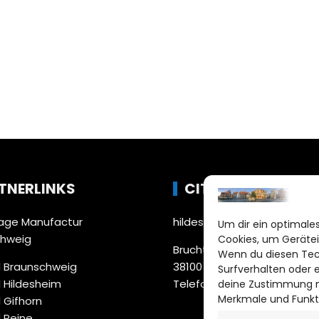
TNERLINKS
CITYLIFE!
ge Manufactur
hildesheim@citylifemedien
Um dir ein optimales
chweig
Cookies, um Gerätei
Bruchtorwall 12
Wenn du diesen Tec
 Braunschweig
38100 Braunschweig
Surfverhalten oder 
 Hildesheim
Telefon: 0531 387220 – 65
deine Zustimmung ni
Merkmale und Funkt
 Gifhorn
 Peine