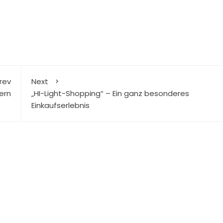
rev
Next
ern
„HI-Light-Shopping“ – Ein ganz besonderes
Einkaufserlebnis