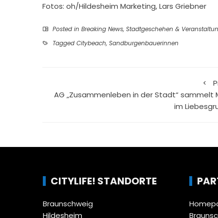
Fotos: oh/Hildesheim Marketing, Lars Griebner
Posted in
Breaking News
,
Stadtgeschehen & Veranstaltu
Tagged
Citybeach
,
Sandburgenbauerinnen
P
AG „Zusammenleben in der Stadt“ sammelt M
im Liebesgr
CITYLIFE! STANDORTE
PAR
Braunschweig
Homepa
Hildesheim
Brauns