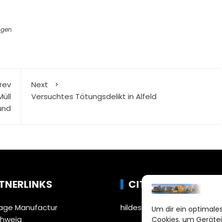
ngen
rev
Next
üll
Versuchtes Tötungsdelikt in Alfeld
und
TNERLINKS
CITYLIFE!
ge Manufactur
hildesheim@citylifemedien
Um dir ein optimales
chweig
Cookies, um Gerätei