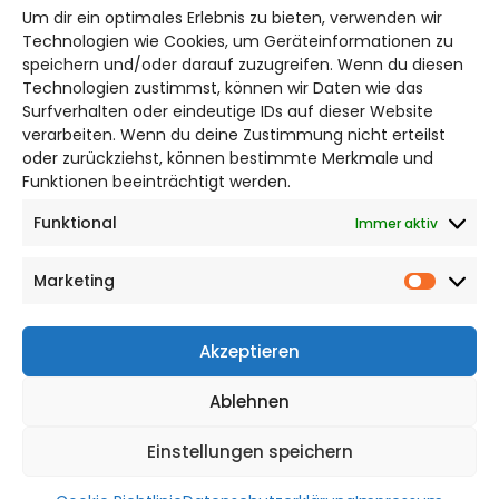
hildesheim@citylifemedien.de
Um dir ein optimales Erlebnis zu bieten, verwenden wir
Technologien wie Cookies, um Geräteinformationen zu
Bruchtorwall 12
speichern und/oder darauf zuzugreifen. Wenn du diesen
38100 Braunschweig
Technologien zustimmst, können wir Daten wie das
Telefon: 0531 387220 – 65
Surfverhalten oder eindeutige IDs auf dieser Website
verarbeiten. Wenn du deine Zustimmung nicht erteilst
oder zurückziehst, können bestimmte Merkmale und
DAS STADTMAGAZIN FÜR HILDESHEIM
Funktionen beeinträchtigt werden.
Funktional
Immer aktiv
Impressum
Datenschutzerklärung
Marketing
Cookie Richtlinie
Market
CITYLIFE! BEI FACEBOOK
Akzeptieren
Ablehnen
Einstellungen speichern
WordPress Theme |
Viral
by HashThemes