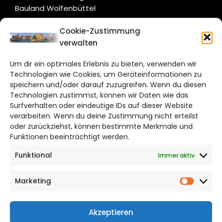
Bauland Wolfenbüttel
Cookie-Zustimmung
CITYLIFE!
verwalten
hildesheim@citylifemedien.de
Um dir ein optimales Erlebnis zu bieten, verwenden wir
Technologien wie Cookies, um Geräteinformationen zu
Bruchtorwall 12
speichern und/oder darauf zuzugreifen. Wenn du diesen
38100 Braunschweig
Technologien zustimmst, können wir Daten wie das
Telefon: 0531 387220 – 65
Surfverhalten oder eindeutige IDs auf dieser Website
verarbeiten. Wenn du deine Zustimmung nicht erteilst
oder zurückziehst, können bestimmte Merkmale und
DAS STADTMAGAZIN FÜR HILDESHEIM
Funktionen beeinträchtigt werden.
Funktional
Immer aktiv
Impressum
Datenschutzerklärung
Marketing
Cookie Richtlinie
Market
CITYLIFE! BEI FACEBOOK
Akzeptieren