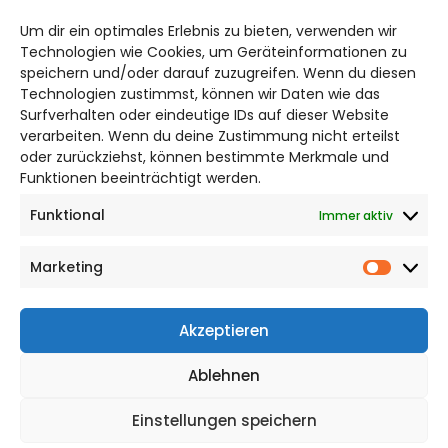
hildesheim@citylifemedien.de
Um dir ein optimales Erlebnis zu bieten, verwenden wir
Technologien wie Cookies, um Geräteinformationen zu
Bruchtorwall 12
speichern und/oder darauf zuzugreifen. Wenn du diesen
38100 Braunschweig
Technologien zustimmst, können wir Daten wie das
Telefon: 0531 387220 – 65
Surfverhalten oder eindeutige IDs auf dieser Website
verarbeiten. Wenn du deine Zustimmung nicht erteilst
oder zurückziehst, können bestimmte Merkmale und
DAS STADTMAGAZIN FÜR HILDESHEIM
Funktionen beeinträchtigt werden.
Funktional
Immer aktiv
Impressum
Datenschutzerklärung
Marketing
Cookie Richtlinie
Market
CITYLIFE! BEI FACEBOOK
Akzeptieren
Ablehnen
Einstellungen speichern