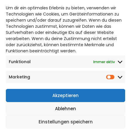
hildesheim@citylifemedien.de
Um dir ein optimales Erlebnis zu bieten, verwenden wir
Technologien wie Cookies, um Geräteinformationen zu
Bruchtorwall 12
speichern und/oder darauf zuzugreifen. Wenn du diesen
38100 Braunschweig
Technologien zustimmst, können wir Daten wie das
Telefon: 0531 387220 – 65
Surfverhalten oder eindeutige IDs auf dieser Website
verarbeiten. Wenn du deine Zustimmung nicht erteilst
oder zurückziehst, können bestimmte Merkmale und
DAS STADTMAGAZIN FÜR HILDESHEIM
Funktionen beeinträchtigt werden.
Funktional
Immer aktiv
Impressum
Datenschutzerklärung
Marketing
Cookie Richtlinie
Market
CITYLIFE! BEI FACEBOOK
Akzeptieren
Ablehnen
Einstellungen speichern