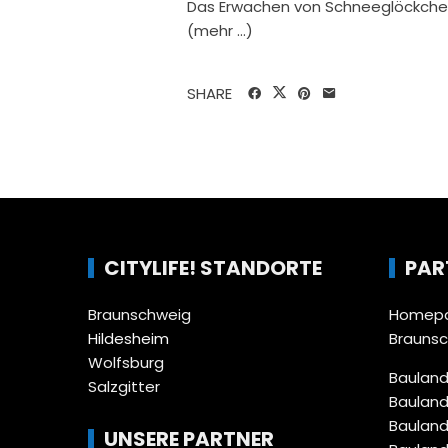
Das Erwachen von Schneeglöckche
(mehr …)
SHARE
CITYLIFE! STANDORTE
PAR
Braunschweig
Homepa
Hildesheim
Brauns
Wolfsburg
Bauland
Salzgitter
Bauland
Bauland
UNSERE PARTNER