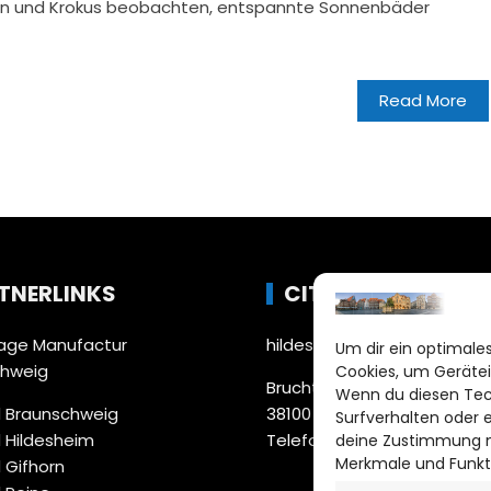
n und Krokus beobachten, entspannte Sonnenbäder
Read More
TNERLINKS
CITYLIFE!
ge Manufactur
hildesheim@citylifemedien
Um dir ein optimales
chweig
Cookies, um Gerätei
Bruchtorwall 12
Wenn du diesen Tec
 Braunschweig
38100 Braunschweig
Surfverhalten oder 
 Hildesheim
Telefon: 0531 387220 – 65
deine Zustimmung ni
Merkmale und Funkt
 Gifhorn