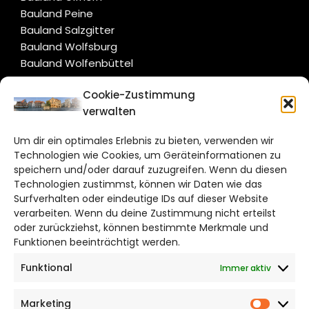
Bauland Peine
Bauland Salzgitter
Bauland Wolfsburg
Bauland Wolfenbüttel
Cookie-Zustimmung
CITYLIFE!
verwalten
hildesheim@citylifemedien.de
Um dir ein optimales Erlebnis zu bieten, verwenden wir
Technologien wie Cookies, um Geräteinformationen zu
Bruchtorwall 12
speichern und/oder darauf zuzugreifen. Wenn du diesen
38100 Braunschweig
Technologien zustimmst, können wir Daten wie das
Telefon: 0531 387220 – 65
Surfverhalten oder eindeutige IDs auf dieser Website
verarbeiten. Wenn du deine Zustimmung nicht erteilst
oder zurückziehst, können bestimmte Merkmale und
DAS STADTMAGAZIN FÜR HILDESHEIM
Funktionen beeinträchtigt werden.
Funktional
Immer aktiv
Impressum
Datenschutzerklärung
Marketing
Cookie Richtlinie