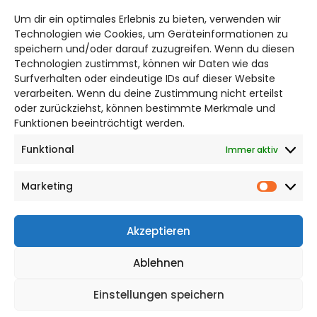
hildesheim@citylifemedien.de
Um dir ein optimales Erlebnis zu bieten, verwenden wir
Technologien wie Cookies, um Geräteinformationen zu
Bruchtorwall 12
speichern und/oder darauf zuzugreifen. Wenn du diesen
38100 Braunschweig
Technologien zustimmst, können wir Daten wie das
Telefon: 0531 387220 – 65
Surfverhalten oder eindeutige IDs auf dieser Website
verarbeiten. Wenn du deine Zustimmung nicht erteilst
oder zurückziehst, können bestimmte Merkmale und
DAS STADTMAGAZIN FÜR HILDESHEIM
Funktionen beeinträchtigt werden.
Funktional
Immer aktiv
Impressum
Datenschutzerklärung
Marketing
Cookie Richtlinie
Market
CITYLIFE! BEI FACEBOOK
Akzeptieren
Ablehnen
Einstellungen speichern