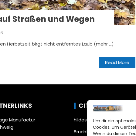
 auf Straßen und Wegen
en
en Herbstzeit birgt nicht entferntes Laub (mehr …)
Read More
TNERLINKS
CITYLIFE!
ge Manufactur
hildesheim@citylifemedien
Um dir ein optimales
chweig
Cookies, um Gerätei
Bruchtorwall 12
Wenn du diesen Tec