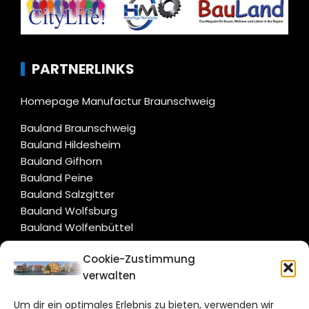
PARTNERLINKS
Homepage Manufactur Braunschweig
Bauland Braunschweig
Bauland Hildesheim
Bauland Gifhorn
Bauland Peine
Bauland Salzgitter
Bauland Wolfsburg
Bauland Wolfenbüttel
Cookie-Zustimmung
CITYLIFE!
verwalten
hildesheim@citylifemedien.de
Um dir ein optimales Erlebnis zu bieten, verwenden wir