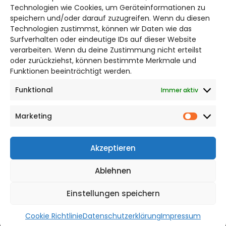
Technologien wie Cookies, um Geräteinformationen zu
Bruchtorwall 12
speichern und/oder darauf zuzugreifen. Wenn du diesen
38100 Braunschweig
Technologien zustimmst, können wir Daten wie das
Telefon: 0531 387220 – 65
Surfverhalten oder eindeutige IDs auf dieser Website
verarbeiten. Wenn du deine Zustimmung nicht erteilst
oder zurückziehst, können bestimmte Merkmale und
DAS STADTMAGAZIN FÜR HILDESHEIM
Funktionen beeinträchtigt werden.
Funktional
Immer aktiv
Impressum
Datenschutzerklärung
Marketing
Cookie Richtlinie
Market
CITYLIFE! BEI FACEBOOK
Akzeptieren
Ablehnen
Einstellungen speichern
WordPress Theme |
Viral
by HashThemes
Cookie Richtlinie
Datenschutzerklärung
Impressum