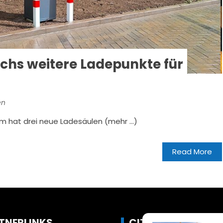
 sechs weitere Ladepunkte für
en
im hat drei neue Ladesäulen (mehr …)
Read More
TNERLINKS
CITYLIFE!