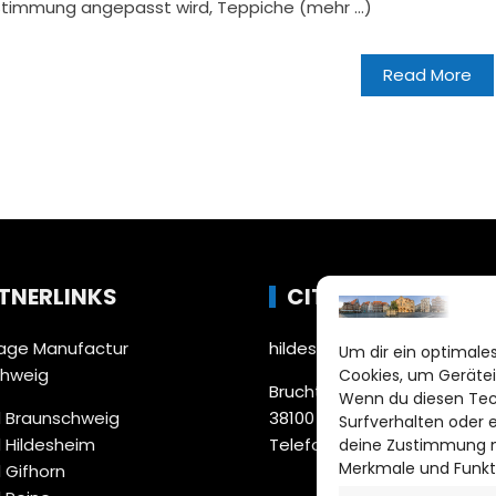
Stimmung angepasst wird, Teppiche (mehr …)
Read More
TNERLINKS
CITYLIFE!
ge Manufactur
hildesheim@citylifemedien
Um dir ein optimales
chweig
Cookies, um Gerätei
Bruchtorwall 12
Wenn du diesen Tec
 Braunschweig
38100 Braunschweig
Surfverhalten oder 
 Hildesheim
Telefon: 0531 387220 – 65
deine Zustimmung ni
Merkmale und Funkt
 Gifhorn