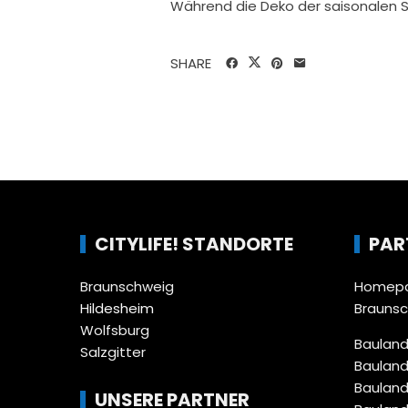
Während die Deko der saisonalen 
SHARE
CITYLIFE! STANDORTE
PAR
Braunschweig
Homepa
Hildesheim
Brauns
Wolfsburg
Bauland
Salzgitter
Bauland
Bauland
UNSERE PARTNER