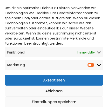
hildesheim@citylifemedien.de
Um dir ein optimales Erlebnis zu bieten, verwenden wir
Technologien wie Cookies, um Geräteinformationen zu
Bruchtorwall 12
speichern und/oder darauf zuzugreifen. Wenn du diesen
38100 Braunschweig
Technologien zustimmst, können wir Daten wie das
Telefon: 0531 387220 – 65
Surfverhalten oder eindeutige IDs auf dieser Website
verarbeiten. Wenn du deine Zustimmung nicht erteilst
oder zurückziehst, können bestimmte Merkmale und
DAS STADTMAGAZIN FÜR HILDESHEIM
Funktionen beeinträchtigt werden.
Funktional
Immer aktiv
Impressum
Datenschutzerklärung
Marketing
Cookie Richtlinie
Market
CITYLIFE! BEI FACEBOOK
Akzeptieren
Ablehnen
Einstellungen speichern