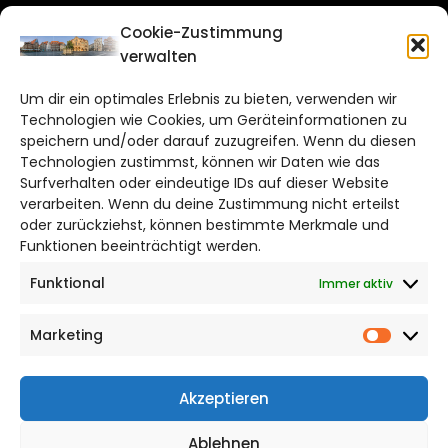
Cookie-Zustimmung
CITYLIFE!
verwalten
hildesheim@citylifemedien.de
Um dir ein optimales Erlebnis zu bieten, verwenden wir
Technologien wie Cookies, um Geräteinformationen zu
Bruchtorwall 12
speichern und/oder darauf zuzugreifen. Wenn du diesen
38100 Braunschweig
Technologien zustimmst, können wir Daten wie das
Telefon: 0531 387220 – 65
Surfverhalten oder eindeutige IDs auf dieser Website
verarbeiten. Wenn du deine Zustimmung nicht erteilst
oder zurückziehst, können bestimmte Merkmale und
DAS STADTMAGAZIN FÜR HILDESHEIM
Funktionen beeinträchtigt werden.
Funktional
Immer aktiv
Impressum
Datenschutzerklärung
Marketing
Cookie Richtlinie
Market
CITYLIFE! BEI FACEBOOK
Akzeptieren
Ablehnen