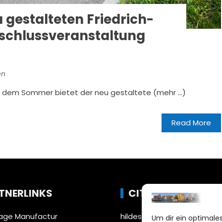
 gestalteten Friedrich-
bschlussveranstaltung
en
eit dem Sommer bietet der neu gestaltete (mehr …)
Read More
TNERLINKS
CITYLIFE!
ge Manufactur
hildesheim@citylifemedien
Um dir ein optimales