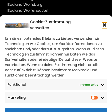
Bauland Wolfsburg
Bauland Wolfenbüttel
Cookie-Zustimmung
CITYLIFE!
verwalten
hildesheim@citylifemedien.de
Um dir ein optimales Erlebnis zu bieten, verwenden wir
Technologien wie Cookies, um Geräteinformationen zu
Bruchtorwall 12
speichern und/oder darauf zuzugreifen. Wenn du diesen
38100 Braunschweig
Technologien zustimmst, können wir Daten wie das
Telefon: 0531 387220 – 65
Surfverhalten oder eindeutige IDs auf dieser Website
verarbeiten. Wenn du deine Zustimmung nicht erteilst
oder zurückziehst, können bestimmte Merkmale und
DAS STADTMAGAZIN FÜR HILDESHEIM
Funktionen beeinträchtigt werden.
Funktional
Immer aktiv
Impressum
Datenschutzerklärung
Marketing
Cookie Richtlinie
Market
CITYLIFE! BEI FACEBOOK