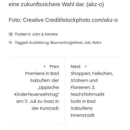
eine zukunftssichere Wahl dar. (akz-o)
Foto: Creative Credit/istockphoto.com/akz-o
Posted in
Jobs & Karriere
Tagged
Ausbildung
,
Baumschulgärtner
,
Job
,
Natur
Prev
Next
Premiere in Bad
Shoppen, Feilschen,
Salzuflen: der
Stöbern und
„Lippische
Flanieren: 2.
Kinderfeuerwehrtag“
Nachtflohmarkt
am 11. Juli zu Gast in
lockt in Bad
der Kurstadt
Salzuflens
Innenstadt