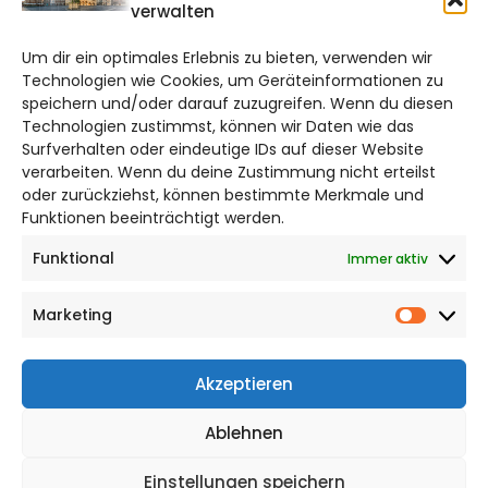
CITYLIFE!
verwalten
hildesheim@citylifemedien.de
Um dir ein optimales Erlebnis zu bieten, verwenden wir
Technologien wie Cookies, um Geräteinformationen zu
Bruchtorwall 12
speichern und/oder darauf zuzugreifen. Wenn du diesen
38100 Braunschweig
Technologien zustimmst, können wir Daten wie das
Telefon: 0531 387220 – 65
Surfverhalten oder eindeutige IDs auf dieser Website
verarbeiten. Wenn du deine Zustimmung nicht erteilst
oder zurückziehst, können bestimmte Merkmale und
DAS STADTMAGAZIN FÜR HILDESHEIM
Funktionen beeinträchtigt werden.
Funktional
Immer aktiv
Impressum
Datenschutzerklärung
Marketing
Cookie Richtlinie
Market
CITYLIFE! BEI FACEBOOK
Akzeptieren
Ablehnen
Einstellungen speichern