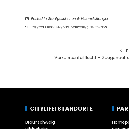
Posted in
Stadtgeschehen & Veranstaltungen
Tagged
Erlebnisregion
,
Marketing
,
Tourismus
P
Verkehrsunfallflucht – Zeugenaufru
CITYLIFE! STANDORTE
PAR
Braunschweig
Homepa
Hildesheim
Brauns