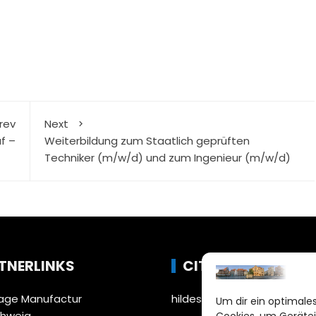
rev
Next
f –
Weiterbildung zum Staatlich geprüften
Techniker (m/w/d) und zum Ingenieur (m/w/d)
TNERLINKS
CITYLIFE!
ge Manufactur
hildesheim@citylifemedien
Um dir ein optimales
chweig