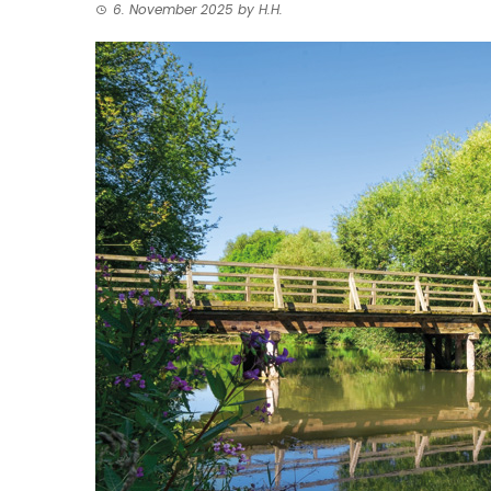
6. November 2025
by
H.H.