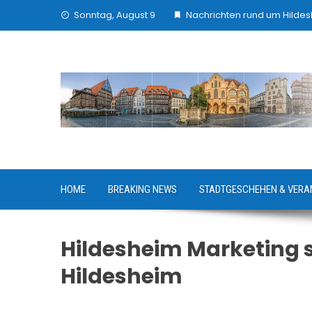
Skip
Sonntag, August 9
Nachrichten rund um Hilde
to
content
HOME
BREAKING NEWS
STADTGESCHEHEN & VERA
Hildesheim Marketing s
Hildesheim