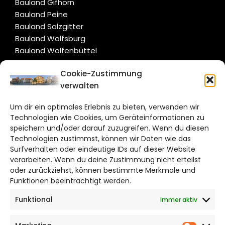
Bauland Gifhorn
Bauland Peine
Bauland Salzgitter
Bauland Wolfsburg
Bauland Wolfenbüttel
Cookie-Zustimmung
CITYLIFE!
verwalten
hildesheim@citylifemedien.de
Um dir ein optimales Erlebnis zu bieten, verwenden wir
Technologien wie Cookies, um Geräteinformationen zu
Bruchtorwall 12
speichern und/oder darauf zuzugreifen. Wenn du diesen
38100 Braunschweig
Technologien zustimmst, können wir Daten wie das
Telefon: 0531 387220 – 65
Surfverhalten oder eindeutige IDs auf dieser Website
verarbeiten. Wenn du deine Zustimmung nicht erteilst
oder zurückziehst, können bestimmte Merkmale und
DAS STADTMAGAZIN FÜR HILDESHEIM
Funktionen beeinträchtigt werden.
Funktional
Immer aktiv
Impressum
Datenschutzerklärung