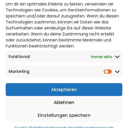
hildesheim@citylifemedien.de
Um dir ein optimales Erlebnis zu bieten, verwenden wir
Technologien wie Cookies, um Geräteinformationen zu
Bruchtorwall 12
speichern und/oder darauf zuzugreifen. Wenn du diesen
38100 Braunschweig
Technologien zustimmst, können wir Daten wie das
Telefon: 0531 387220 – 65
Surfverhalten oder eindeutige IDs auf dieser Website
verarbeiten. Wenn du deine Zustimmung nicht erteilst
oder zurückziehst, können bestimmte Merkmale und
DAS STADTMAGAZIN FÜR HILDESHEIM
Funktionen beeinträchtigt werden.
Funktional
Immer aktiv
Impressum
Datenschutzerklärung
Marketing
Cookie Richtlinie
Market
CITYLIFE! BEI FACEBOOK
Akzeptieren
Ablehnen
Einstellungen speichern
WordPress Theme |
Viral
by HashThemes