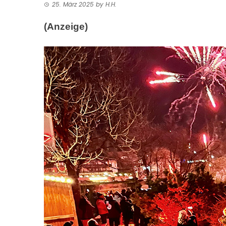
25. März 2025
by
H.H.
(Anzeige)