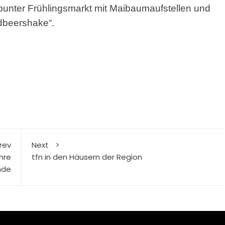
 bunter Frühlingsmarkt mit Maibaumaufstellen und
dbeershake“.
rev
Next
hre
tfn in den Häusern der Region
nde