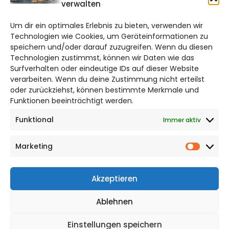
verwalten
hildesheim@citylifemedien.de
Um dir ein optimales Erlebnis zu bieten, verwenden wir
Technologien wie Cookies, um Geräteinformationen zu
Bruchtorwall 12
speichern und/oder darauf zuzugreifen. Wenn du diesen
38100 Braunschweig
Technologien zustimmst, können wir Daten wie das
Telefon: 0531 387220 – 65
Surfverhalten oder eindeutige IDs auf dieser Website
verarbeiten. Wenn du deine Zustimmung nicht erteilst
oder zurückziehst, können bestimmte Merkmale und
DAS STADTMAGAZIN FÜR HILDESHEIM
Funktionen beeinträchtigt werden.
Funktional
Immer aktiv
Impressum
Datenschutzerklärung
Marketing
Cookie Richtlinie
Market
CITYLIFE! BEI FACEBOOK
Akzeptieren
Ablehnen
Einstellungen speichern