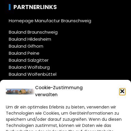
PARTNERLINKS
Homepage Manufactur Braunschweig
Bauland Braunschweig
Bauland Hildesheim
Bauland Gifhorn
Bauland Peine
Bauland Salzgitter
Bauland Wolfsburg
Bauland Wolfenbüttel
Cookie-Zustimmung
CITYLIFE!
verwalten
hildesheim@citylifemedien.de
Um dir ein optimales Erlebnis zu bieten, verwenden wir
Technologien wie Cookies, um Geräteinformationen zu
Bruchtorwall 12
speichern und/oder darauf zuzugreifen. Wenn du diesen
38100 Braunschweig
Technologien zustimmst, können wir Daten wie das