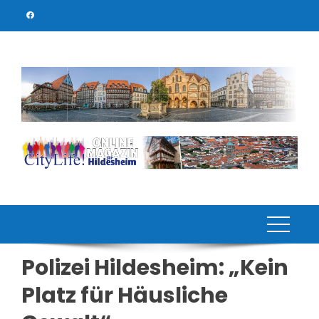
Skip
to
content
Polizei Hildesheim: „Kein
Platz für Häusliche