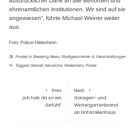
ausdrücklicher Dank an alle Behörden und
ehrenamtlichen Institutionen. Wir sind auf sie
angewiesen“, führte Michael Weiner weiter
aus.
Foto: Polizei Hildesheim
Posted in
Breaking News
,
Stadtgeschehen & Veranstaltungen
Tagged
Gewalt
,
Häusliche
,
Hildesheim
,
Polizei
Prev
Next
„Ich hab da so ein
Garagen- und
Gefühl“
Wintergartenbrand
an Einfamilienhaus