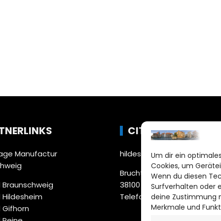
TNERLINKS
CITYLIFE!
ge Manufactur
hildesheim@citylifemedien
Um dir ein optimales
chweig
Cookies, um Gerätei
Bruchtorwall 12
Wenn du diesen Tec
 Braunschweig
38100 Braunschweig
Surfverhalten oder 
 Hildesheim
Telefon: 0531 387220 – 65
deine Zustimmung ni
Merkmale und Funkt
 Gifhorn
 Peine