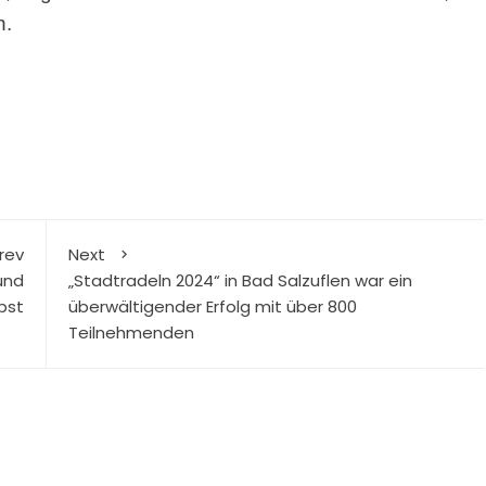
h.
rev
Next
und
„Stadtradeln 2024“ in Bad Salzuflen war ein
bst
überwältigender Erfolg mit über 800
Teilnehmenden