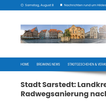
Skip
Samstag, August 8
Nachrichten rund um Hilde
to
content
HOME
BREAKING NEWS
STADTGESCHEHEN & VERA
Stadt Sarstedt: Landkre
Radwegsanierung nac