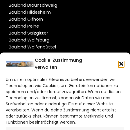
Bauland Braunschweig
Bauland Hildesheim
Bauland Gifhorn
Bauland Peine
Bauland Salzgitter
Bauland Wolfsburg
Bauland Wolfenbüttel
Cookie-Zustimmung
CITYLIFE!
verwalten
hildesheim@citylifemedien.de
Um dir ein optimales Erlebnis zu bieten, verwenden wir
Technologien wie Cookies, um Geräteinformationen zu
Bruchtorwall 12
speichern und/oder darauf zuzugreifen. Wenn du diesen
38100 Braunschweig
Technologien zustimmst, können wir Daten wie das
Telefon: 0531 387220 – 65
Surfverhalten oder eindeutige IDs auf dieser Website
verarbeiten. Wenn du deine Zustimmung nicht erteilst
oder zurückziehst, können bestimmte Merkmale und
DAS STADTMAGAZIN FÜR HILDESHEIM
Funktionen beeinträchtigt werden.