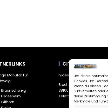
TNERLINKS
CITYLIFE!
ge Manufactur
hildesheim@citylifemedien
Um dir ein optimales
chweig
Cookies, um Gerätei
Bruchtorwall 12
Wenn du diesen Tec
 Braunschweig
38100 Braunschweig
Surfverhalten oder 
 Hildesheim
Telefon: 0531 387220 – 65
deine Zustimmung ni
Merkmale und Funkt
 Gifhorn
 Peine