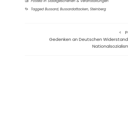
Posted in
Stadtgeschehen & Veranstaltungen
Tagged
Bussard
,
Bussardattacken
,
Steinberg
P
Gedenken an Deutschen Widerstand
Nationalsozialis