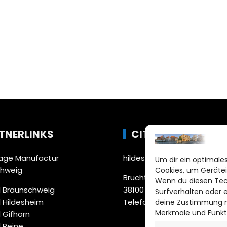
TNERLINKS
CITYLIFE!
ge Manufactur
hildesheim@citylifemedien
Um dir ein optimales
chweig
Cookies, um Gerätei
Bruchtorwall 12
Wenn du diesen Tec
 Braunschweig
38100 Braunschweig
Surfverhalten oder 
 Hildesheim
Telefon: 0531 387220 – 65
deine Zustimmung ni
Merkmale und Funkt
 Gifhorn
 Peine