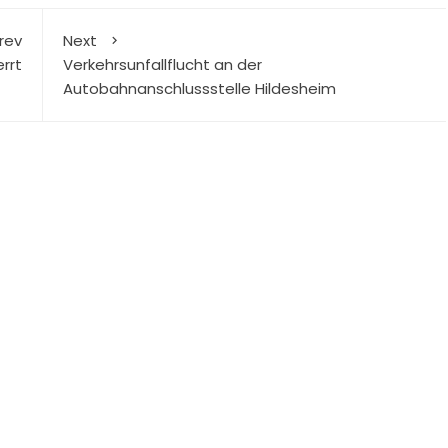
rev
Next
rrt
Verkehrsunfallflucht an der
Autobahnanschlussstelle Hildesheim