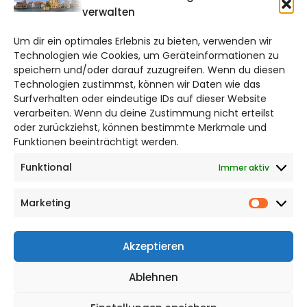
CITYLIFE!
verwalten
hildesheim@citylifemedien.de
Um dir ein optimales Erlebnis zu bieten, verwenden wir
Technologien wie Cookies, um Geräteinformationen zu
Bruchtorwall 12
speichern und/oder darauf zuzugreifen. Wenn du diesen
38100 Braunschweig
Technologien zustimmst, können wir Daten wie das
Telefon: 0531 387220 – 65
Surfverhalten oder eindeutige IDs auf dieser Website
verarbeiten. Wenn du deine Zustimmung nicht erteilst
oder zurückziehst, können bestimmte Merkmale und
DAS STADTMAGAZIN FÜR HILDESHEIM
Funktionen beeinträchtigt werden.
Funktional
Immer aktiv
Impressum
Datenschutzerklärung
Marketing
Cookie Richtlinie
Market
CITYLIFE! BEI FACEBOOK
Akzeptieren
Ablehnen