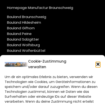
Homepage Manufactur Braunschweig
Bauland Braunschweig
Bauland Hildesheim
Bauland Gifhorn
Bauland Peine
Bauland Salzgitter
Bauland Wolfsburg
Bauland Wolfenbüttel
Cookie-Zustimmung
CITYLIFE!
verwalten
hildesheim@citylifemedien.de
Um dir ein optimales Erlebnis zu bieten, verwenden wir
Technologien wie Cookies, um Geräteinformationen zu
Bruchtorwall 12
speichern und/oder darauf zuzugreifen. Wenn du diesen
38100 Braunschweig
Technologien zustimmst, können wir Daten wie das
Telefon: 0531 387220 – 65
Surfverhalten oder eindeutige IDs auf dieser Website
verarbeiten. Wenn du deine Zustimmung nicht erteilst